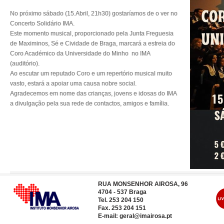
No próximo sábado (15.Abril, 21h30) gostaríamos de o ver no
Concerto Solidário IMA.
Este momento musical, proporcionado pela Junta Freguesia
de Maximinos, Sé e Cividade de Braga, marcará a estreia do
Coro Académico da Universidade do Minho no IMA
(auditório).
Ao escutar um reputado Coro e um repertório musical muito
vasto, estará a apoiar uma causa nobre social.
Agradecemos em nome das crianças, jovens e idosas do IMA
a divulgação pela sua rede de contactos, amigos e família.
RUA MONSENHOR AIROSA, 96
4704 - 537 Braga
Tel. 253 204 150
Fax. 253 204 151
E-mail:
geral@imairosa.pt